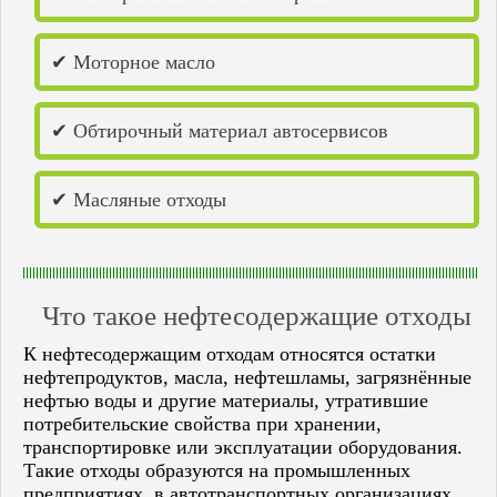
Кстово
Кузнецк
Кумертау
✔ Моторное масло
Кунгур
Лениногорск
Лысково
✔ Обтирочный материал автосервисов
Лысьва
Маркс
Медногорск
Мелеуз
✔ Масляные отходы
Набережные Челны
Нефтекамск
Нижнекамск
Нижний Ломов
Нижний Новгород
Что такое нефтесодержащие отходы
Никольск
Новокуйбышевск
К нефтесодержащим отходам относятся остатки
Новотроицк
нефтепродуктов, масла, нефтешламы, загрязнённые
Новоульяновск
нефтью воды и другие материалы, утратившие
Новочебоксарск
потребительские свойства при хранении,
Октябрьский
транспортировке или эксплуатации оборудования.
Оренбург
Такие отходы образуются на промышленных
Орск
Павлово
предприятиях, в автотранспортных организациях,