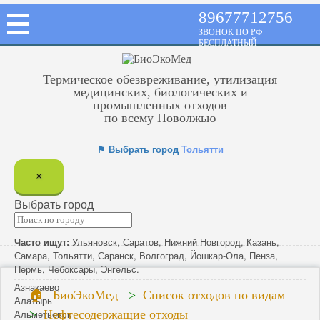
89677712756
ЗВОНОК ПО РФ
БЕСПЛАТНЫЙ
Термическое обезвреживание, утилизация
медицинских, биологических и
промышленных отходов
по всему Поволжью
⚑ Выбрать город
Тольятти
×
Выбрать город
Часто ищут:
Ульяновск
,
Саратов
,
Нижний Новгород
,
Казань
,
Самара
,
Тольятти
,
Саранск
,
Волгоград
,
Йошкар-Ола
,
Пенза
,
Пермь
,
Чебоксары
,
Энгельс
.
Азнакаево
БиоЭкоМед
Список отходов по видам
Алатырь
Альметьевск
Нефтесодержащие отходы