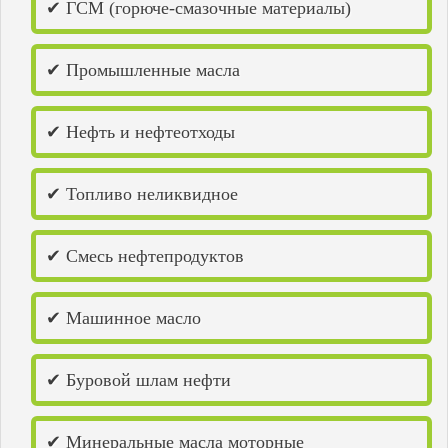
✔ ГСМ (горюче-смазочные материалы)
Городец
Горьковское море
Дзержинск
✔ Промышленные масла
Дивеево
Димитровград
Добрянка
✔ Нефть и нефтеотходы
Елабуга
Жигулевск
Заволжье
Заречный
✔ Топливо неликвидное
Зеленодольск
Ишимбай
Йошкар-Ола
✔ Смесь нефтепродуктов
Казань
Каменка
Камышин
✔ Машинное масло
Канаш
Кинель
Киров
Кирово-Чепецк
✔ Буровой шлам нефти
Козьмодемьянск
Котельнич
Краснокамск
✔ Минеральные масла моторные