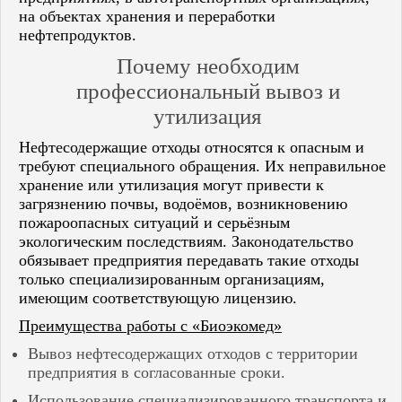
Пенза
на объектах хранения и переработки
Пермь
нефтепродуктов.
Пугачёв
Почему необходим
Рузаевка
Салават
профессиональный вывоз и
Самара
утилизация
Саранск
Саратов
Нефтесодержащие отходы относятся к опасным и
Саров
требуют специального обращения. Их неправильное
Семенов
Сердобск
хранение или утилизация могут привести к
Сибай
загрязнению почвы, водоёмов, возникновению
Слободской
пожароопасных ситуаций и серьёзным
Соликамск
экологическим последствиям. Законодательство
Соль-Илецк
обязывает предприятия передавать такие отходы
Спасск
только специализированным организациям,
Стерлитамак
имеющим соответствующую лицензию.
Сызрань
Тольятти
Преимущества работы с «Биоэкомед»
Туймазы
Вывоз нефтесодержащих отходов с территории
Ундоры
Урюпинск
предприятия в согласованные сроки.
Уфа
Использование специализированного транспорта и