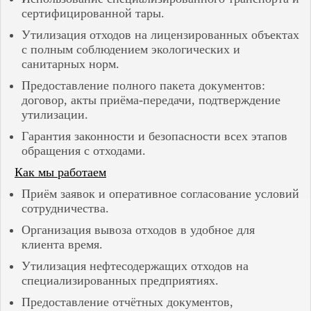
Хвалынск
сертифицированной тары.
Чайковский
Чапаевск
Утилизация отходов на лицензированных объектах
Чебоксары
с полным соблюдением экологических и
Чернушка
санитарных норм.
Чистополь
Чкаловск
Предоставление полного пакета документов:
Чусовой
договор, акты приёма-передачи, подтверждение
Энгельс
утилизации.
Гарантия законности и безопасности всех этапов
обращения с отходами.
Как мы работаем
Приём заявок и оперативное согласование условий
сотрудничества.
Организация вывоза отходов в удобное для
клиента время.
Утилизация нефтесодержащих отходов на
специализированных предприятиях.
Предоставление отчётных документов,