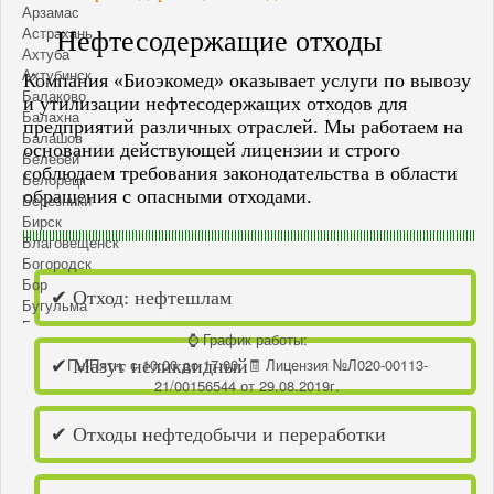
Арзамас
Астрахань
Нефтесодержащие отходы
Ахтуба
Ахтубинск
Компания «Биоэкомед» оказывает услуги по вывозу
Балаково
и утилизации нефтесодержащих отходов для
Балахна
предприятий различных отраслей. Мы работаем на
Балашов
основании действующей лицензии и строго
Белебей
соблюдаем требования законодательства в области
Белорецк
обращения с опасными отходами.
Березники
Бирск
Благовещенск
Богородск
Бор
✔ Отход: нефтешлам
Бугульма
Бугуруслан
⌚ График работы:
Бузулук
Пн-Пятн, с 10:00 до 17:00, 🧾 Лицензия №Л020-00113-
✔ Мазут неликвидный
Васильсурск
21/00156544 от 29.08.2019г.
Волгоград
Волжск
Волжский
✔ Отходы нефтедобычи и переработки
Ворсма
Выкса
Вятские Поляны