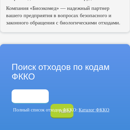
Компания «Биоэкомед» — надежный партнер
вашего предприятия в вопросах безопасного и
законного обращения с биологическими отходами.
Поиск отходов по кодам
ФККО
Полный список отходов ФККО:
Каталог ФККО
Найти