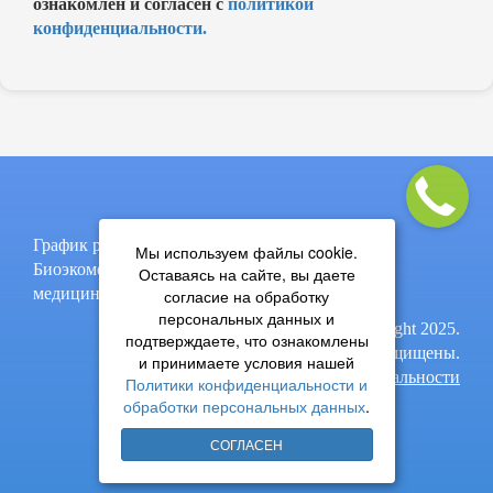
ознакомлен и согласен с
политикой
конфиденциальности.
График работы: пон-пят, 9:00-17:00
Мы используем файлы cookie.
Биоэкомед - термическое обезвреживание
Оставаясь на сайте, вы даете
медицинских и биологических отходов.
согласие на обработку
персональных данных и
© Copyright 2025.
подтверждаете, что ознакомлены
Все права защищены.
и принимаете условия нашей
Политика конфиденциальности
Политики конфиденциальности и
обработки персональных данных
.
СОГЛАСЕН