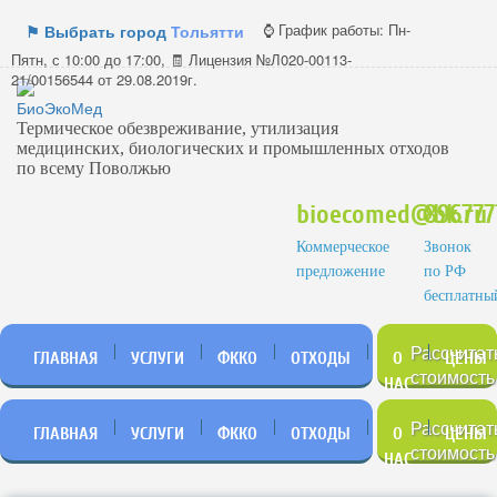
⌚ График работы:
Пн-
⚑ Выбрать город
Тольятти
Пятн, с 10:00 до 17:00, 🧾 Лицензия №Л020-00113-
21/00156544 от 29.08.2019г.
Термическое обезвреживание, утилизация
медицинских, биологических и промышленных отходов
по всему Поволжью
bioecomed@bk.ru
896777
Коммерческое
Звонок
предложение
по РФ
бесплатны
Рассчитат
ГЛАВНАЯ
УСЛУГИ
ФККО
ОТХОДЫ
О
ЦЕНЫ
стоимость
НАС
Рассчитат
ГЛАВНАЯ
УСЛУГИ
ФККО
ОТХОДЫ
О
ЦЕНЫ
стоимость
НАС