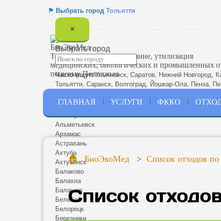
⚑ Выбрать город
Тольятти
×
Выбрать город
Термическое обезвреживание, утилизация
медицинских, биологических и промышленных о
по всему Поволжью
Часто ищут:
Ульяновск
,
Саратов
,
Нижний Новгород
,
К
Тольятти
,
Саранск
,
Волгоград
,
Йошкар-Ола
,
Пенза
,
Пе
Энгельс
.
ГЛАВНАЯ
УСЛУГИ
ФККО
ОТХО
Азнакаево
Алатырь
Альметьевск
Арзамас
Астрахань
Ахтуба
БиоЭкоМед
Список отходов по
Ахтубинск
Балаково
Балахна
Список отходо
Балашов
Белебей
Белорецк
Березники