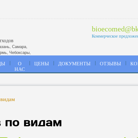
bioecomed@bk
Коммерческое предложе
тходов
азань
,
Самара
,
рмь
,
Чебоксары
,
ДЫ
О
ЦЕНЫ
ДОКУМЕНТЫ
ОТЗЫВЫ
КО
НАС
 видам
в по видам