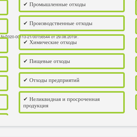
✔ Промышленные отходы
✔ Производственные отходы
я №Л020-00113-21/00156544 от 29.08.2019г.
✔ Химические отходы
✔ Пищевые отходы
✔ Отходы предприятий
✔ Неликвидная и просроченная
продукция