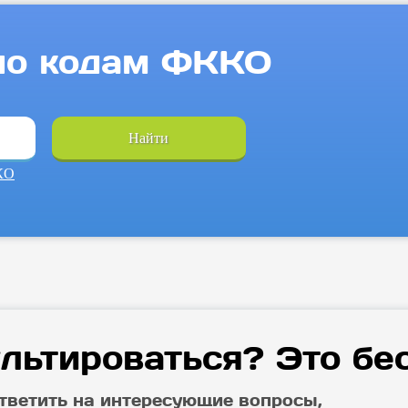
по кодам ФККО
Найти
КО
льтироваться? Это бе
тветить на интересующие вопросы,