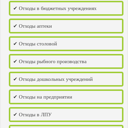
Городец
✔ Отходы в бюджетных учреждениях
Горьковское море
Дзержинск
Дивеево
✔ Отходы аптеки
Димитровград
Добрянка
Елабуга
Жигулевск
✔ Отходы столовой
Заволжье
Заречный
Зеленодольск
✔ Отходы рыбного производства
Ишимбай
Йошкар-Ола
Казань
✔ Отходы дошкольных учреждений
Каменка
Камышин
Канаш
✔ Отходы на предприятии
Кинель
Киров
Кирово-Чепецк
Козьмодемьянск
✔ Отходы в ЛПУ
Котельнич
Краснокамск