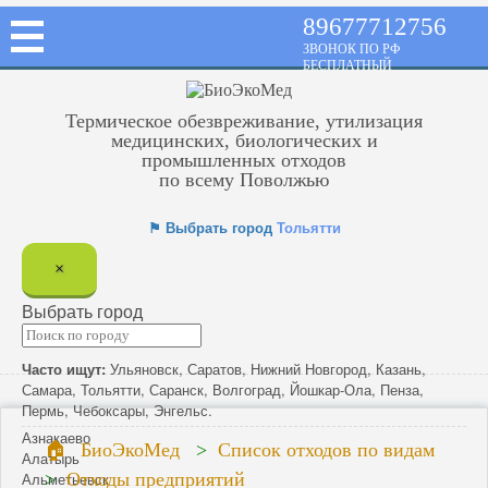
89677712756
ЗВОНОК ПО РФ
БЕСПЛАТНЫЙ
Термическое обезвреживание, утилизация
медицинских, биологических и
промышленных отходов
по всему Поволжью
⚑ Выбрать город
Тольятти
×
Выбрать город
Часто ищут:
Ульяновск
,
Саратов
,
Нижний Новгород
,
Казань
,
Самара
,
Тольятти
,
Саранск
,
Волгоград
,
Йошкар-Ола
,
Пенза
,
Пермь
,
Чебоксары
,
Энгельс
.
Азнакаево
БиоЭкоМед
Список отходов по видам
Алатырь
Альметьевск
Отходы предприятий