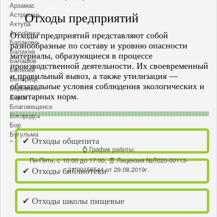
Арзамас
Астрахань
Отходы предприятий
Ахтуба
Ахтубинск
Отходы предприятий представляют собой
Балаково
разнообразные по составу и уровню опасности
Балахна
материалы, образующиеся в процессе
Балашов
производственной деятельности. Их своевременный
Белебей
и правильный вывоз, а также утилизация —
Белорецк
обязательные условия соблюдения экологических и
Березники
санитарных норм.
Бирск
Благовещенск
Богородск
Бор
Бугульма
✔ Отходы общепита
Бугуруслан
⌚ График работы:
Бузулук
Пн-Пятн, с 10:00 до 17:00, 🧾 Лицензия №Л020-00113-
Васильсурск
21/00156544 от 29.08.2019г.
Волгоград
✔ Отходы библиотеки
Волжск
Волжский
Ворсма
✔ Отходы школы пищевые
Выкса
Вятские Поляны