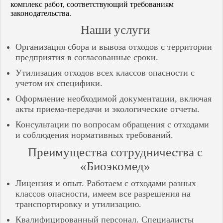
Хвалынск
комплекс работ, соответствующий требованиям
Чайковский
законодательства.
Чапаевск
Наши услуги
Чебоксары
Чернушка
Организация сбора и вывоза отходов с территории
Чистополь
предприятия в согласованные сроки.
Чкаловск
Чусовой
Утилизация отходов всех классов опасности с
Энгельс
учетом их специфики.
Оформление необходимой документации, включая
акты приема-передачи и экологические отчеты.
Консультации по вопросам обращения с отходами
и соблюдения нормативных требований.
Преимущества сотрудничества с
«Биоэкомед»
Лицензия и опыт. Работаем с отходами разных
классов опасности, имеем все разрешения на
транспортировку и утилизацию.
Квалифицированный персонал. Специалисты