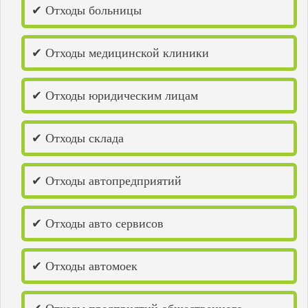
Кстово
✔ Отходы больницы
Кузнецк
Кумертау
Кунгур
✔ Отходы медицинской клиники
Лениногорск
Лысково
Лысьва
✔ Отходы юридическим лицам
Маркс
Медногорск
Мелеуз
Набережные Челны
✔ Отходы склада
Нефтекамск
Нижнекамск
Нижний Ломов
✔ Отходы автопредприятий
Нижний Новгород
Никольск
Новокуйбышевск
✔ Отходы авто сервисов
Новотроицк
Новоульяновск
Новочебоксарск
✔ Отходы автомоек
Октябрьский
Оренбург
Орск
Павлово