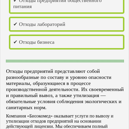
✔ Отходы предприятий общественного
Пенза
питания
Пермь
Пугачёв
Рузаевка
✔ Отходы лабораторий
Салават
Самара
Саранск
✔ Отходы бизнеса
Саратов
Саров
Семенов
Сердобск
Сибай
Слободской
Отходы предприятий представляют собой
Соликамск
разнообразные по составу и уровню опасности
Соль-Илецк
материалы, образующиеся в процессе
Спасск
производственной деятельности. Их своевременный
Стерлитамак
и правильный вывоз, а также утилизация —
Сызрань
обязательные условия соблюдения экологических и
Тольятти
санитарных норм.
Туймазы
Ундоры
Компания «Биоэкомед» оказывает услуги по вывозу и
Урюпинск
утилизации отходов предприятий на основании
Уфа
действующей лицензии. Мы обеспечиваем полный